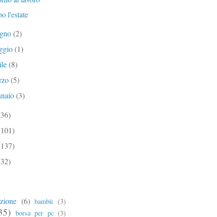
o l'estate
ugno
(2)
ggio
(1)
ile
(8)
rzo
(5)
nnaio
(3)
(36)
(101)
(137)
(32)
zione
(6)
bambù
(3)
35)
borsa per pc
(3)