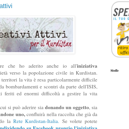
ttivi
iniziativa
re che ho aderito anche io all'
Stoffe
ietà verso la popolazione civile in Kurdistan.
erritori la vita è resa particolarmente difficile
a bombardamenti e scontri da parte dell'ISIS,
 feriti ed enormi difficoltà a gestire la vita
donando un oggetto
cui si può aderire sia
, sia
andone uno,
confluirà nella raccolta che già da
ndo la
Rete Kurdistan-Italia.
Se volete potete
ndividendo su Facebook proprio l'iniziativa