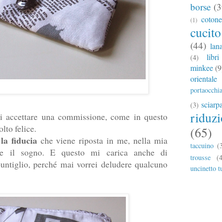
borse
(3
cotone
(1)
cucito
(44)
lan
libri
(4)
minkee
(9
orientale
portaocchia
sciarp
(3)
riduz
i accettare una commissione, come in questo
lto felice.
(65)
la fiducia
che viene riposta in me, nella mia
taccuino
(
ire il sogno. E questo mi carica anche di
trousse
(
puntiglio, perché mai vorrei deludere qualcuno
uncinetto t