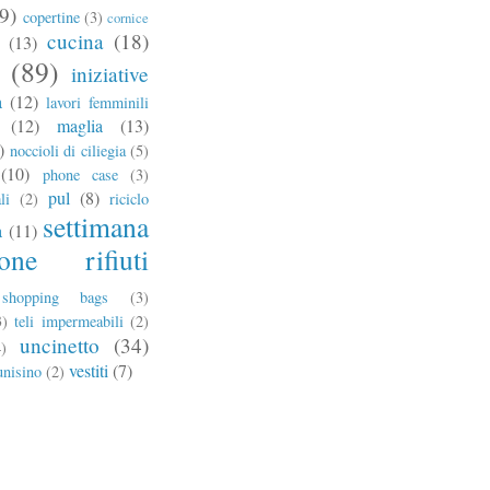
9)
copertine
(3)
cornice
cucina
(18)
(13)
(89)
iniziative
a
(12)
lavori femminili
(12)
maglia
(13)
)
noccioli di ciliegia
(5)
(10)
phone case
(3)
pul
(8)
li
(2)
riciclo
settimana
a
(11)
ione rifiuti
shopping bags
(3)
3)
teli impermeabili
(2)
uncinetto
(34)
4)
vestiti
(7)
unisino
(2)