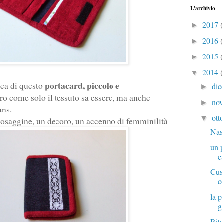
L'archivio
2017
►
2016
►
2015
►
2014
▼
portacard, piccolo e
dea di questo
di
►
o come solo il tessuto sa essere, ma anche
no
►
ans.
ott
▼
ziosaggine, un decoro, un accenno di femminilità
Nas
un 
c
Cus
c
la p
g
Rit