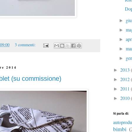
Dop
gi
►
ma
►
apr
►
09:00
3 commenti:
ma
►
ge
►
bre 2014
2013
►
blet (su commissione)
2012
►
2011
►
2010
►
Si parla di:
autoprodu
bimbi
(