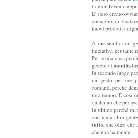
tramite l'evento app
E' stato creato ovvi
consiglio di visita
nuovi prodotti artigi
A me sembra un gest
iniziative, per tante 
Per prima cosa perchè
manifestaz
genere di
In secondo luogo per
un gesto per me pi
contanti, perché dent
mio tempo. E così m
qualcuno che per ave
In ultimo perché mi 
con tanta altra gente
tutto,
che oltre che a
che non ha niente.