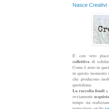
Nasce Creativi a
E' con vero piace
collettiva
di solidar
Come è noto in quei t
in questo momento d
che producono molti
quotidiana.
La raccolta fondi
a 
acquist
ovviamente
tempo sta realizza
co
partecipare anche