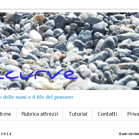
delle mani e il filo del pensiero
di me
Rubrica attrezzi
Tutorial
Contatti
Priv
 2014
il mio servizi