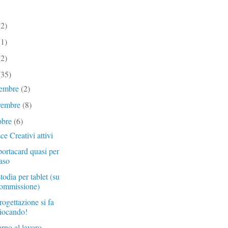
(2)
(1)
(2)
(35)
cembre
(2)
vembre
(8)
obre
(6)
ce Creativi attivi
portacard quasi per
aso
todia per tablet (su
ommissione)
rogettazione si fa
iocando!
orno al lavoro