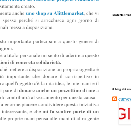
ositamente creato.
uno shop su Alittlemarket
amente anche
, che vi
Materiali var
re spesso perché si arricchisce ogni giorno di
anali messi a disposizione.
o importante partecipare a questo genere di
ragioni.
 a titolo personale mi sento di aderire a questo
ioni di concreta solidarietà.
ché mettere a disposizione un proprio oggetto è
ù importante che donare il corrispettivo in
ro quell'oggetto c'è la mia idea, le mie mani e il
donare anche un pezzettino di me
i pare di
a
il blog dei mi
rlo contribuirà al versamento per questa causa.
curvev
fa enorme piacere condividere questa iniziativa
mi fa sentire parte di un
 interessante, e che
lle proprie mani pensa alle mani di altra gente