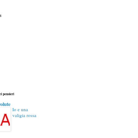
i
ei pensieri
olute
Io e una
valigia rossa